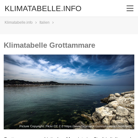
KLIMATABELLE.INFO
Klimatabelle.info
Italien
Klimatabelle Grottammare
Picture Copyright: Flickr CC 2.0
https://www.facebook.com/robertotaddeofoto28