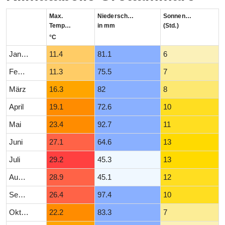
Max.
Niederschlag
Sonnenstunden
Temperatur
in mm
(Std.)
°C
Januar
11.4
81.1
6
Februar
11.3
75.5
7
März
16.3
82
8
April
19.1
72.6
10
Mai
23.4
92.7
11
Juni
27.1
64.6
13
Juli
29.2
45.3
13
August
28.9
45.1
12
September
26.4
97.4
10
Oktober
22.2
83.3
7