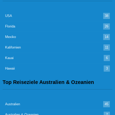
USA
38
Florida
26
Mexiko
14
Kalifornien
11
Kauai
6
Hawaii
3
Top Reiseziele Australien & Ozeanien
Australien
45
Australien & Ozeanien
7