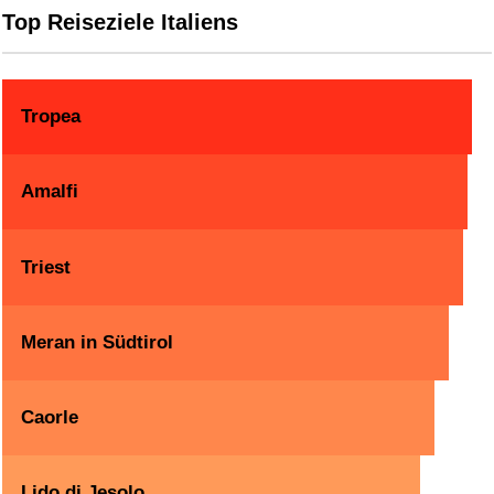
Top Reiseziele Italiens
Tropea
Amalfi
Triest
Meran in Südtirol
Caorle
Lido di Jesolo