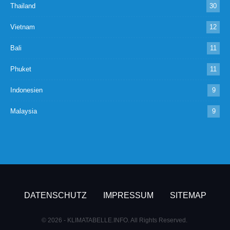
Thailand
30
Vietnam
12
Bali
11
Phuket
11
Indonesien
9
Malaysia
9
DATENSCHUTZ
IMPRESSUM
SITEMAP
© 2026 - KLIMATABELLE.INFO. All Rights Reserved.