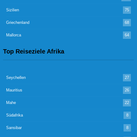
Sizilien
75
Griechenland
68
Mallorca
64
Top Reiseziele Afrika
Seychellen
27
Mauritius
26
Mahe
22
Südafrika
8
Sansibar
8