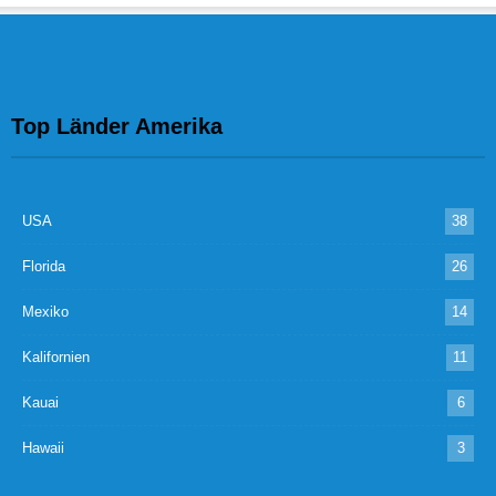
Top Länder Amerika
USA
38
Florida
26
Mexiko
14
Kalifornien
11
Kauai
6
Hawaii
3