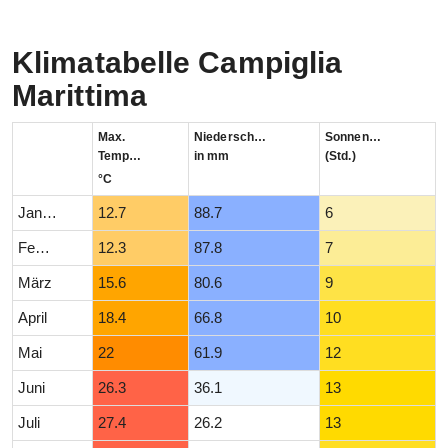
Klimatabelle Campiglia
Marittima
Max.
Niederschlag
Sonnenstunden
Temperatur
in mm
(Std.)
°C
Januar
12.7
88.7
6
Februar
12.3
87.8
7
März
15.6
80.6
9
April
18.4
66.8
10
Mai
22
61.9
12
Juni
26.3
36.1
13
Juli
27.4
26.2
13