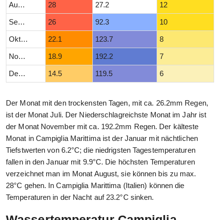
August
28
27.2
12
September
26
92.3
10
Oktober
22.1
123.7
8
November
18.9
192.2
7
Dezember
14.5
119.5
6
Der Monat mit den trockensten Tagen, mit ca. 26.2mm Regen,
ist der Monat Juli. Der Niederschlagreichste Monat im Jahr ist
der Monat November mit ca. 192.2mm Regen. Der kälteste
Monat in Campiglia Marittima ist der Januar mit nächtlichen
Tiefstwerten von 6.2°C; die niedrigsten Tagestemperaturen
fallen in den Januar mit 9.9°C. Die höchsten Temperaturen
verzeichnet man im Monat August, sie können bis zu max.
28°C gehen. In Campiglia Marittima (Italien) können die
Temperaturen in der Nacht auf 23.2°C sinken.
Wassertemperatur Campiglia