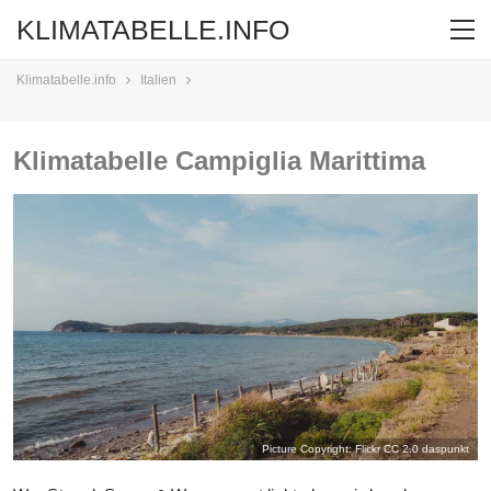
KLIMATABELLE.INFO
Klimatabelle.info
Italien
Klimatabelle Campiglia Marittima
Picture Copyright: Flickr CC 2.0
daspunkt