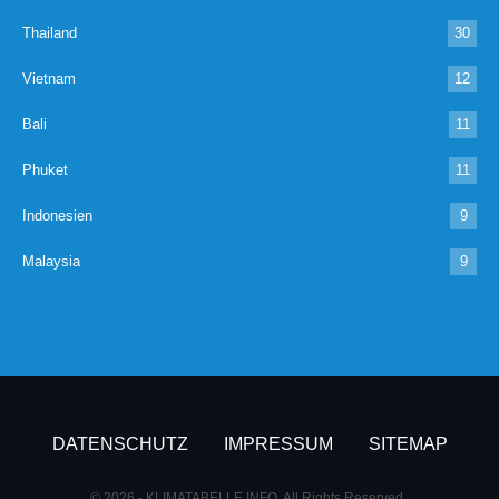
Thailand
30
Vietnam
12
Bali
11
Phuket
11
Indonesien
9
Malaysia
9
DATENSCHUTZ
IMPRESSUM
SITEMAP
© 2026 - KLIMATABELLE.INFO. All Rights Reserved.