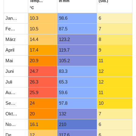
Temperatur
in mm
(Std.)
°C
Januar
10.3
98.6
6
Februar
10.5
87.5
7
März
14.4
123.2
8
April
17.4
119.7
9
Mai
20.9
105.2
11
Juni
24.7
83.3
12
Juli
26.3
65.3
12
August
25.9
59.6
11
September
24
97.8
10
Oktober
20
132
7
November
16.1
210
6
Dezember
12
117.6
6