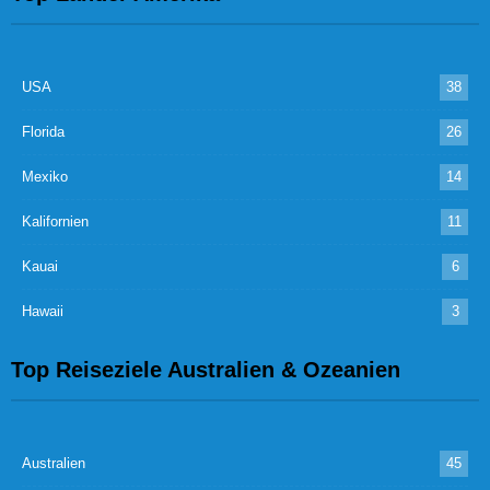
USA
38
Florida
26
Mexiko
14
Kalifornien
11
Kauai
6
Hawaii
3
Top Reiseziele Australien & Ozeanien
Australien
45