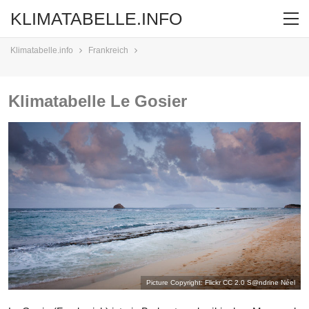
KLIMATABELLE.INFO
Klimatabelle.info
Frankreich
Klimatabelle Le Gosier
Picture Copyright: Flickr CC 2.0
S@ndrine Néel