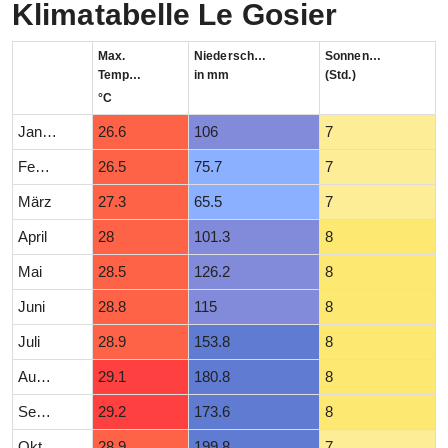
Klimatabelle Le Gosier
Max.
Niederschlag
Sonnenstunden
Temperatur
in mm
(Std.)
°C
Januar
26.6
106
7
Februar
26.5
75.7
7
März
27.3
65.5
7
April
28
101.3
8
Mai
28.5
126.2
8
Juni
28.8
115
8
Juli
28.9
153.8
8
August
29.1
180.8
8
September
29.2
173.6
8
Oktober
28.9
199.8
7