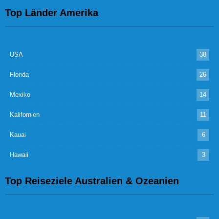
Top Länder Amerika
USA
38
Florida
26
Mexiko
14
Kalifornien
11
Kauai
6
Hawaii
3
Top Reiseziele Australien & Ozeanien