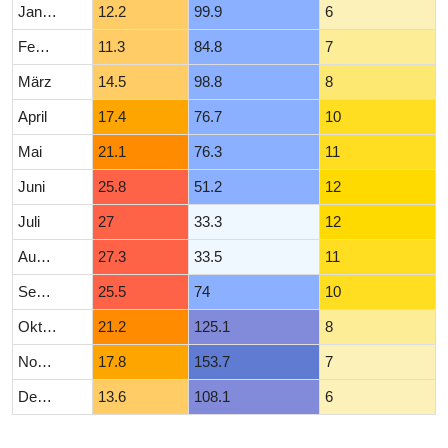
Januar
12.2
99.9
6
Februar
11.3
84.8
7
März
14.5
98.8
8
April
17.4
76.7
10
Mai
21.1
76.3
11
Juni
25.8
51.2
12
Juli
27
33.3
12
August
27.3
33.5
11
September
25.5
74
10
Oktober
21.2
125.1
8
November
17.8
153.7
7
Dezember
13.6
108.1
6