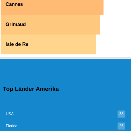
Cannes
Grimaud
Isle de Re
Top Länder Amerika
USA
38
Florida
26