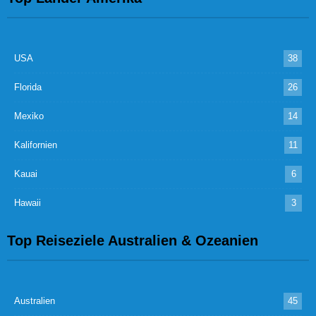
USA
38
Florida
26
Mexiko
14
Kalifornien
11
Kauai
6
Hawaii
3
Top Reiseziele Australien & Ozeanien
Australien
45