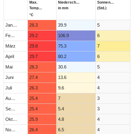
Max.
Niederschlag
Sonnenstunden
Temperatur
in mm
(Std.)
°C
Januar
28.3
39.9
5
Februar
29.2
106.9
6
März
29.8
75.3
7
April
29.7
80.2
6
Mai
28.3
30.6
5
Juni
27.4
13.6
4
Juli
26.3
9.6
4
August
25.4
7
3
September
25.4
5.4
3
Oktober
25.9
4.8
4
November
26.4
6.5
4