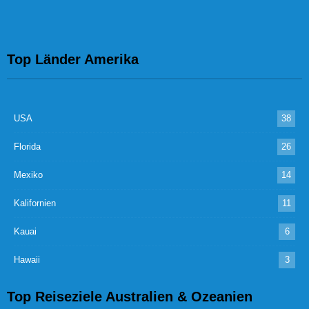
Top Länder Amerika
USA
38
Florida
26
Mexiko
14
Kalifornien
11
Kauai
6
Hawaii
3
Top Reiseziele Australien & Ozeanien