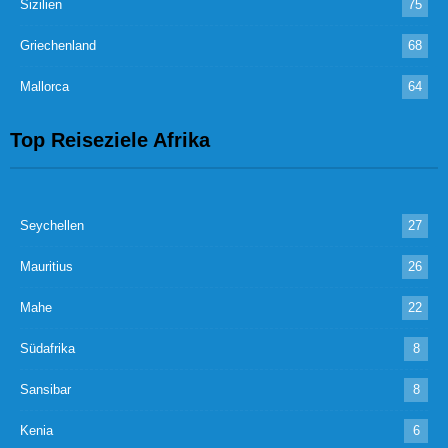
Sizilien
75
Griechenland
68
Mallorca
64
Top Reiseziele Afrika
Seychellen
27
Mauritius
26
Mahe
22
Südafrika
8
Sansibar
8
Kenia
6