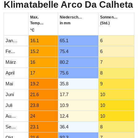
Klimatabelle Arco Da Calheta
Max.
Niederschlag
Sonnenstunden
Temperatur
in mm
(Std.)
°C
Januar
16.1
65.1
6
Februar
15.2
75.4
6
März
16
80.2
7
April
17
75.6
8
Mai
19.2
35.8
9
Juni
21.6
17.7
10
Juli
23.8
10.9
10
August
24
12.4
10
September
23.1
36.4
8
Oktober
21.6
92.3
7