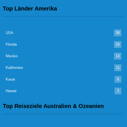
Top Länder Amerika
USA
38
Florida
26
Mexiko
14
Kalifornien
11
Kauai
6
Hawaii
3
Top Reiseziele Australien & Ozeanien