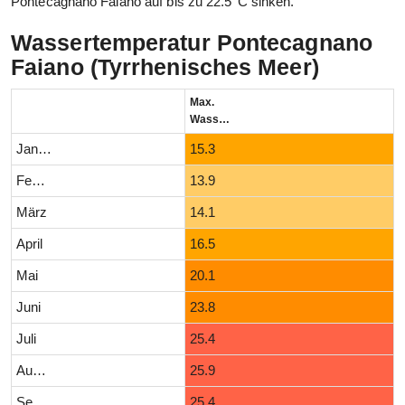
Pontecagnano Faiano auf bis zu 22.5°C sinken.
Wassertemperatur Pontecagnano
Faiano (Tyrrhenisches Meer)
Max.
Wassertemperatur (°C)
Januar
15.3
Februar
13.9
März
14.1
April
16.5
Mai
20.1
Juni
23.8
Juli
25.4
August
25.9
September
25.4