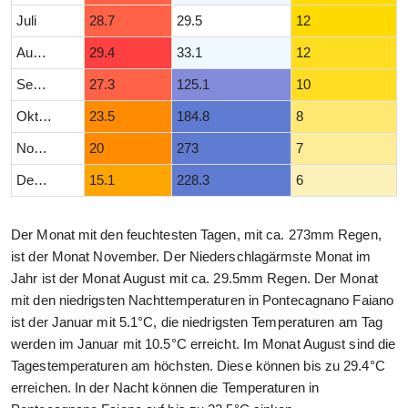
Juli
28.7
29.5
12
August
29.4
33.1
12
September
27.3
125.1
10
Oktober
23.5
184.8
8
November
20
273
7
Dezember
15.1
228.3
6
Der Monat mit den feuchtesten Tagen, mit ca. 273mm Regen,
ist der Monat November. Der Niederschlagärmste Monat im
Jahr ist der Monat August mit ca. 29.5mm Regen. Der Monat
mit den niedrigsten Nachttemperaturen in Pontecagnano Faiano
ist der Januar mit 5.1°C, die niedrigsten Temperaturen am Tag
werden im Januar mit 10.5°C erreicht. Im Monat August sind die
Tagestemperaturen am höchsten. Diese können bis zu 29.4°C
erreichen. In der Nacht können die Temperaturen in