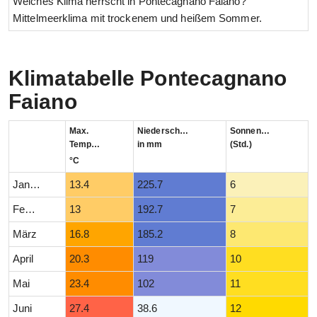
Welches Klima herrscht in Pontecagnano Faiano?
Mittelmeerklima mit trockenem und heißem Sommer.
Klimatabelle Pontecagnano
Faiano
Max.
Niederschlag
Sonnenstunden
Temperatur
in mm
(Std.)
°C
Januar
13.4
225.7
6
Februar
13
192.7
7
März
16.8
185.2
8
April
20.3
119
10
Mai
23.4
102
11
Juni
27.4
38.6
12