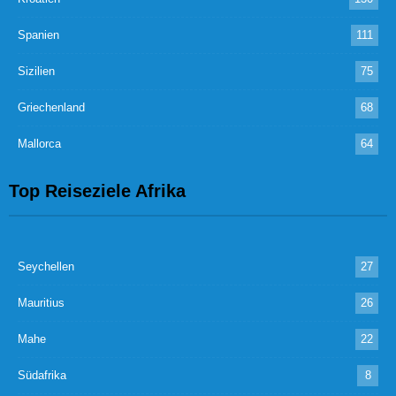
Spanien
111
Sizilien
75
Griechenland
68
Mallorca
64
Top Reiseziele Afrika
Seychellen
27
Mauritius
26
Mahe
22
Südafrika
8