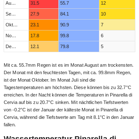
August
31.5
55.7
12
September
27.9
84.1
10
Oktober
23.1
90.9
7
November
17.8
99.8
6
Dezember
12.1
79.8
5
Mit ca. 55.7mm Regen ist es im Monat August am trockensten.
Der Monat mit den feuchtesten Tagen, mit ca. 99.8mm Regen,
ist der Monat Oktober. Im Monat Juli sind die
Tagestemperaturen am höchsten. Diese können bis zu 32.7°C
erreichen. In der Nacht können die Temperaturen in Pinarella di
Cervia auf bis zu 20.7°C sinken. Mit nächtlichen Tiefstwerten
von -0.2°C ist der Januar der kälteste Monat in Pinarella di
Cervia, während die Tiefstwerte am Tag mit 8.1°C in den Januar
fallen.
Wassertemperatur Pinarella di