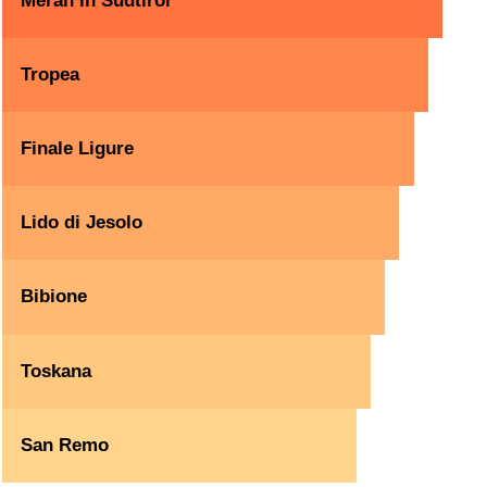
Meran in Südtirol
Tropea
Finale Ligure
Lido di Jesolo
Bibione
Toskana
San Remo