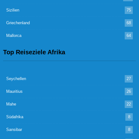
Sizilien
75
Griechenland
68
Mallorca
64
Top Reiseziele Afrika
Seychellen
27
Mauritius
26
Mahe
22
Südafrika
8
Sansibar
8