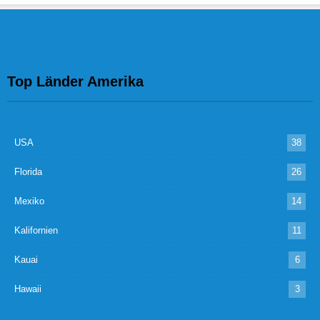
Top Länder Amerika
USA
38
Florida
26
Mexiko
14
Kalifornien
11
Kauai
6
Hawaii
3