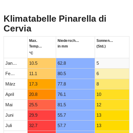
Klimatabelle Pinarella di
Cervia
Max.
Niederschlag
Sonnenstunden
Temperatur
in mm
(Std.)
°C
Januar
10.5
62.8
5
Februar
11.1
80.5
6
März
17.3
77.8
8
April
20.8
76.1
10
Mai
25.5
81.5
12
Juni
29.9
55.7
13
Juli
32.7
57.7
13