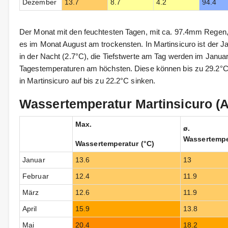
Dezember
13.7
8.7
4.2
94.4
Der Monat mit den feuchtesten Tagen, mit ca. 97.4mm Regen, 
es im Monat August am trockensten. In Martinsicuro ist der J
in der Nacht (2.7°C), die Tiefstwerte am Tag werden im Januar 
Tagestemperaturen am höchsten. Diese können bis zu 29.2°C 
in Martinsicuro auf bis zu 22.2°C sinken.
Wassertemperatur Martinsicuro (A
Max.
ø.
Wassertempe
Wassertemperatur (°C)
Januar
13.6
13
Februar
12.4
11.9
März
12.6
11.9
April
15.9
13.8
Mai
20.4
18.2