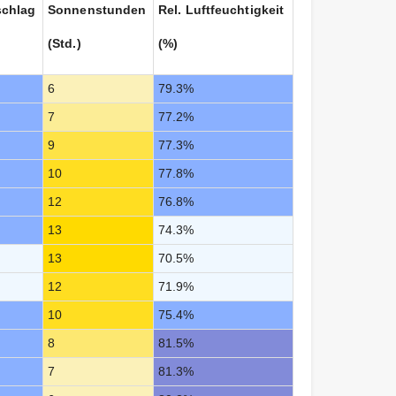
schlag
Sonnenstunden
Rel. Luftfeuchtigkeit
(Std.)
(%)
6
79.3%
7
77.2%
9
77.3%
10
77.8%
12
76.8%
13
74.3%
13
70.5%
12
71.9%
10
75.4%
8
81.5%
7
81.3%