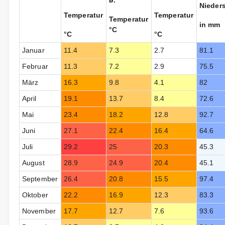
ø.
Nieder
Temperatur
Temperatur
Temperatur
in mm
°C
°C
°C
Januar
11.4
7.3
2.7
81.1
Februar
11.3
7.2
2.9
75.5
März
16.3
9.8
4.1
82
April
19.1
13.7
8.4
72.6
Mai
23.4
18.2
12.8
92.7
Juni
27.1
22.4
16.4
64.6
Juli
29.2
25
20.3
45.3
August
28.9
24.9
20.4
45.1
September
26.4
20.8
15.5
97.4
Oktober
22.2
16.9
12.3
83.3
November
17.7
12.7
7.6
93.6