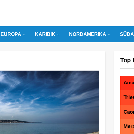
EUROPA
KARIBIK
NORDAMERIKA
SÜDA
Top 
Amal
Trie
Caor
Mera