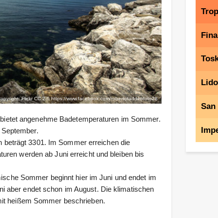
Tro
Fina
Tos
Lido
Copyright: Flickr CC 2.0
https://www.facebook.com/robertotaddeofoto28
San
und bietet angenehme Badetemperaturen im Sommer.
Impe
t, September.
ien beträgt 3301. Im Sommer erreichen die
uren werden ab Juni erreicht und bleiben bis
omische Sommer beginnt hier im Juni und endet im
 aber endet schon im August. Die klimatischen
 mit heißem Sommer beschrieben.