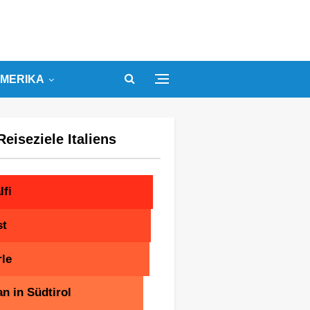
MERIKA
Reiseziele Italiens
fi
st
le
n in Südtirol