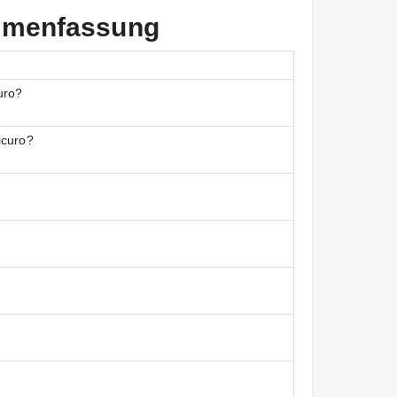
ammenfassung
uro?
icuro?