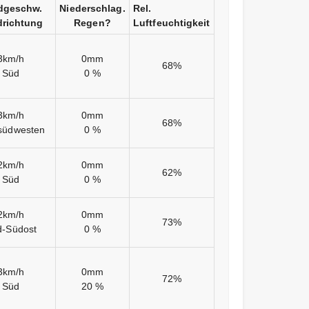
dgeschw.
Niederschlag.
Rel.
richtung
Regen?
Luftfeuchtigkeit
3km/h
0mm
68%
Süd
0 %
3km/h
0mm
68%
südwesten
0 %
2km/h
0mm
62%
Süd
0 %
2km/h
0mm
73%
d-Südost
0 %
3km/h
0mm
72%
Süd
20 %