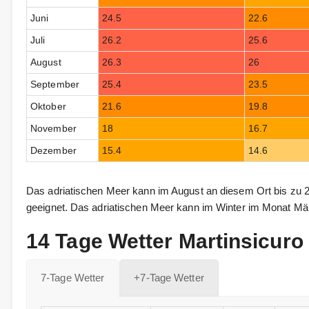
Juni
24.5
22.6
Juli
26.2
25.6
August
26.3
26
September
25.4
23.5
Oktober
21.6
19.8
November
18
16.7
Dezember
15.4
14.6
Das adriatischen Meer kann im August an diesem Ort bis zu 
geeignet. Das adriatischen Meer kann im Winter im Monat Mär
14 Tage Wetter Martinsicuro
7-Tage Wetter
+7-Tage Wetter