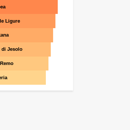
pea
le Ligure
kana
 di Jesolo
 Remo
ria