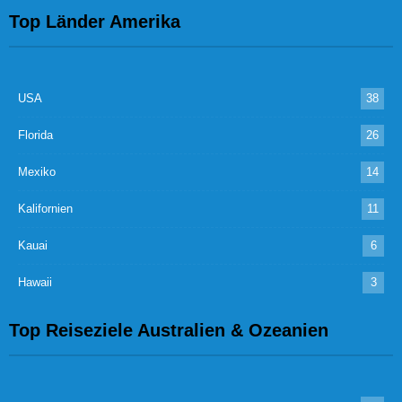
Top Länder Amerika
USA
38
Florida
26
Mexiko
14
Kalifornien
11
Kauai
6
Hawaii
3
Top Reiseziele Australien & Ozeanien