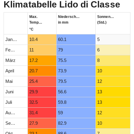
Klimatabelle Lido di Classe
Max.
Niederschlag
Sonnenstunden
Temperatur
in mm
(Std.)
°C
Januar
10.4
60.1
5
Februar
11
79
6
März
17.2
75.5
8
April
20.7
73.9
10
Mai
25.4
79.5
12
Juni
29.9
56.6
13
Juli
32.5
59.8
13
August
31.4
59
12
September
27.9
82.9
10
Oktober
23.1
88.6
7