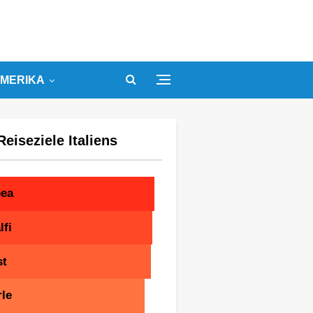
MERIKA
Reiseziele Italiens
pea
fi
st
le