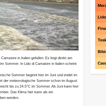
Mera
Lido
Fina
Tos
Picture Copyright: Flickr CC 2.0
Olga Sytykh
Bibi
amaiore in Italien gefallen. Es liegt direkt am
Cava
 Sommer. In Lido di Camaiore in Italien scheint
omische Sommer beginnt hier im Juni und endet im
t der meteorologische Sommer schon im August
reicht bis zu 24.5°C im Sommer. Ab Juni kann hier
mber. Das Klima hier kann als ein
eben werden.