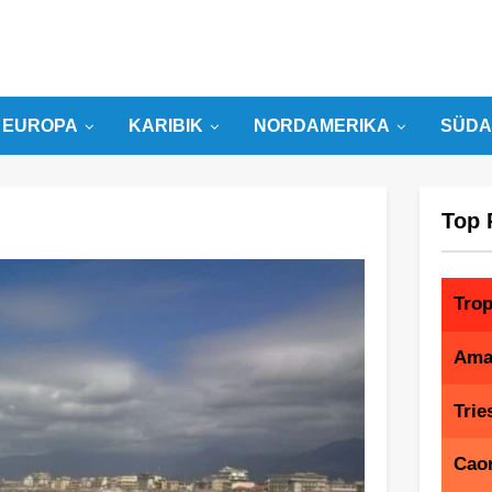
EUROPA
KARIBIK
NORDAMERIKA
SÜDA
Top 
Tro
Amal
Trie
Caor