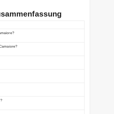
 Zusammenfassung
Camaiore?
i Camaiore?
e?