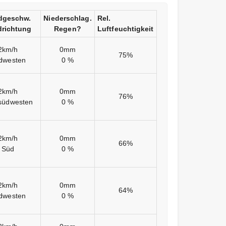
dgeschw.
Niederschlag.
Rel.
richtung
Regen?
Luftfeuchtigkeit
2km/h
0mm
75%
dwesten
0 %
2km/h
0mm
76%
südwesten
0 %
2km/h
0mm
66%
Süd
0 %
2km/h
0mm
64%
dwesten
0 %