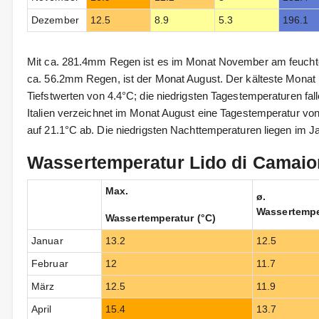
Dezember
12.5
8.9
5.3
196.1
Mit ca. 281.4mm Regen ist es im Monat November am feuchte
ca. 56.2mm Regen, ist der Monat August. Der kälteste Monat i
Tiefstwerten von 4.4°C; die niedrigsten Tagestemperaturen fall
Italien verzeichnet im Monat August eine Tagestemperatur von
auf 21.1°C ab. Die niedrigsten Nachttemperaturen liegen im Ja
Wassertemperatur Lido di Camaior
Max.
ø.
Wassertempe
Wassertemperatur (°C)
Januar
13.2
12.5
Februar
12
11.7
März
12.5
11.9
April
15.4
13.7