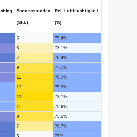
schlag
Sonnenstunden
Rel. Luftfeuchtigkeit
(Std.)
(%)
5
75.4%
6
73.1%
7
75.4%
9
77.1%
11
76.9%
12
75.9%
12
73.1%
11
73.6%
9
73.5%
7
76.7%
5
77%