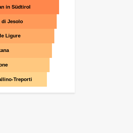
n in Südtirol
 di Jesolo
le Ligure
kana
one
llino-Treporti