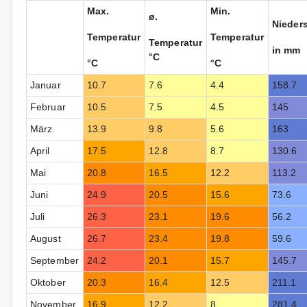
Max.
Min.
ø.
Nieder
Temperatur
Temperatur
Temperatur
in mm
°C
°C
°C
Januar
10.7
7.6
4.4
158.7
Februar
10.5
7.5
4.5
145
März
13.9
9.8
5.6
163
April
17.5
12.8
8.7
130.6
Mai
20.8
16.5
12.2
113.2
Juni
24.9
20.5
15.6
73.6
Juli
26.3
23.1
19.6
56.2
August
26.7
23.4
19.8
59.6
September
24.2
20.1
15.7
145.7
Oktober
20.3
16.4
12.5
211.1
November
16.9
12.2
8
281.4