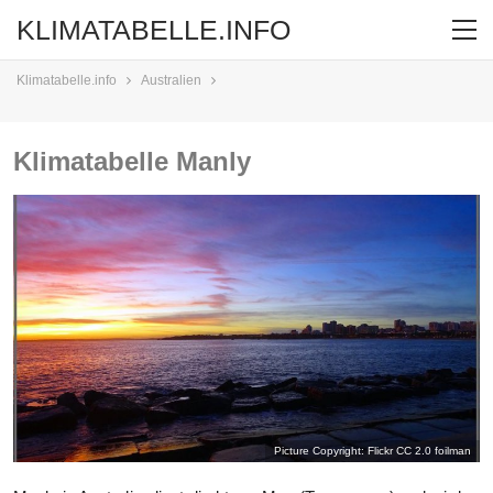
KLIMATABELLE.INFO
Klimatabelle.info
Australien
Klimatabelle Manly
Picture Copyright: Flickr CC 2.0
foilman