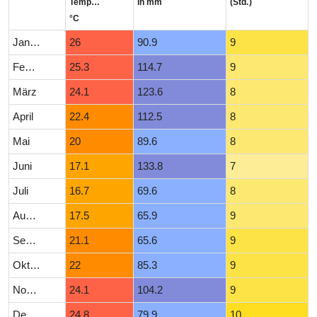
Temperatur
in mm
(Std.)
°C
Januar
26
90.9
9
Februar
25.3
114.7
9
März
24.1
123.6
8
April
22.4
112.5
8
Mai
20
89.6
8
Juni
17.1
133.8
7
Juli
16.7
69.6
8
August
17.5
65.9
9
September
21.1
65.6
9
Oktober
22
85.3
9
November
24.1
104.2
9
Dezember
24.8
79.9
10