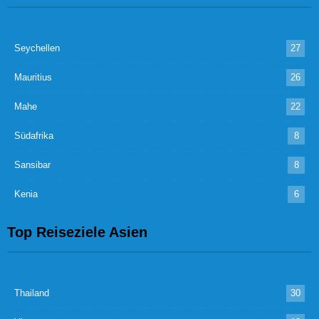
Seychellen
27
Mauritius
26
Mahe
22
Südafrika
8
Sansibar
8
Kenia
6
Top Reiseziele Asien
Thailand
30