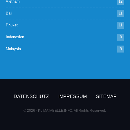
Vietnam
12
Bali
11
Phuket
11
Indonesien
9
Malaysia
9
DATENSCHUTZ
IMPRESSUM
SITEMAP
© 2026 - KLIMATABELLE.INFO. All Rights Reserved.