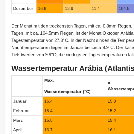
Dezember
16.8
13.9
11.4
104.5
Der Monat mit den trockensten Tagen, mit ca. 0.8mm Regen, i
Tagen, mit ca. 104.5mm Regen, ist der Monat Oktober. Arábia 
Tagestemperatur von 27.3°C. In der Nacht sinken die Temperat
Nachttemperaturen liegen im Januar bei circa 9.9°C. Der kälte
Tiefstwerten von 9.9°C; die niedrigsten Tagestemperaturen fal
Wassertemperatur Arábia (Atlanti
Max.
ø.
Wassertempe
Wassertemperatur (°C)
Januar
16.4
15.9
Februar
15.4
15.2
März
15.8
15.4
April
16.7
16.1