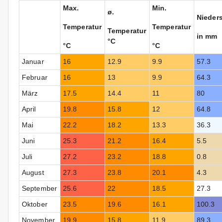
Max.
Min.
ø.
Nieder
Temperatur
Temperatur
Temperatur
in mm
°C
°C
°C
Januar
16
12.9
9.9
57.3
Februar
16
13
9.9
64.3
März
17.5
14.4
11
80
April
19.8
15.8
12
64.8
Mai
22.2
18.2
13.3
36.3
Juni
25.3
21.2
16.4
5.5
Juli
27.2
23.2
18.8
0.8
August
27.3
23.8
20.1
4.3
September
25.6
22
18.5
27.3
Oktober
23.5
19.6
16.1
100.3
November
19.9
15.8
11.9
89.3