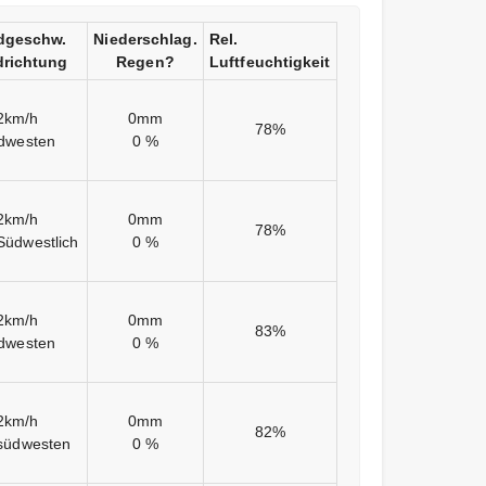
dgeschw.
Niederschlag.
Rel.
richtung
Regen?
Luftfeuchtigkeit
2km/h
0mm
78%
dwesten
0 %
2km/h
0mm
78%
Südwestlich
0 %
2km/h
0mm
83%
dwesten
0 %
2km/h
0mm
82%
südwesten
0 %