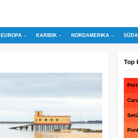
EUROPA
KARIBIK
NORDAMERIKA
SÜDA
Top 
Por
Carv
Setú
Pon