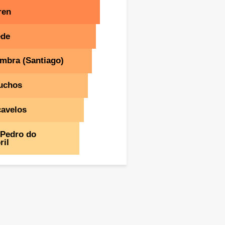
ren
ede
mbra (Santiago)
uchos
cavelos
 Pedro do
ril