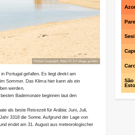
Azo
Par
Sesi
Cap
Picture Copyright: Flickr CC 2.0
sergei.gussev
Car
n Portugal gefallen. Es liegt direkt am
São
m Sommer. Das Klima hier kann als ein
Esto
eben werden.
 besten Bademonate beginnen laut den
 als beste Reisezeit für Arábia: Juni, Juli,
o Jahr 3318 die Sonne. Aufgrund der Lage von
 und endet am 31. August aus meteorologischer