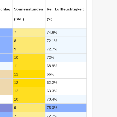
schlag
Sonnenstunden
Rel. Luftfeuchtigkeit
(Std.)
(%)
7
74.6%
8
72.1%
9
72.7%
10
72%
11
68.9%
12
66%
12
62.2%
12
63.3%
10
70.4%
9
75.3%
7
72.7%