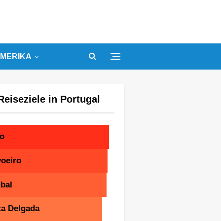
MERIKA
Reiseziele in Portugal
to
oeiro
bal
ta Delgada