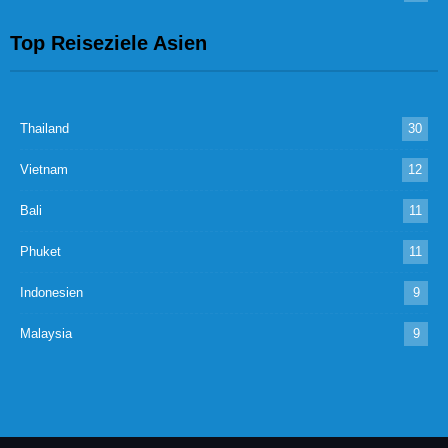
Top Reiseziele Asien
Thailand
30
Vietnam
12
Bali
11
Phuket
11
Indonesien
9
Malaysia
9