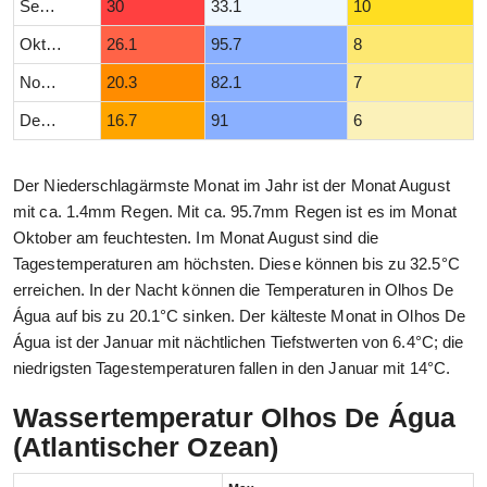
September
30
33.1
10
Oktober
26.1
95.7
8
November
20.3
82.1
7
Dezember
16.7
91
6
Der Niederschlagärmste Monat im Jahr ist der Monat August
mit ca. 1.4mm Regen. Mit ca. 95.7mm Regen ist es im Monat
Oktober am feuchtesten. Im Monat August sind die
Tagestemperaturen am höchsten. Diese können bis zu 32.5°C
erreichen. In der Nacht können die Temperaturen in Olhos De
Água auf bis zu 20.1°C sinken. Der kälteste Monat in Olhos De
Água ist der Januar mit nächtlichen Tiefstwerten von 6.4°C; die
niedrigsten Tagestemperaturen fallen in den Januar mit 14°C.
Wassertemperatur Olhos De Água
(Atlantischer Ozean)