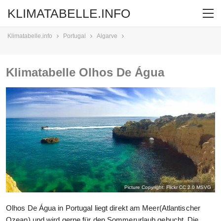
KLIMATABELLE.INFO
Klimatabelle.info
Portugal
Algarve
Klimatabelle Olhos De Água
Picture Copyright: Flickr CC 2.0
MSVG
Olhos De Água in Portugal liegt direkt am Meer(Atlantischer
Ozean) und wird gerne für den Sommerurlaub gebucht. Die