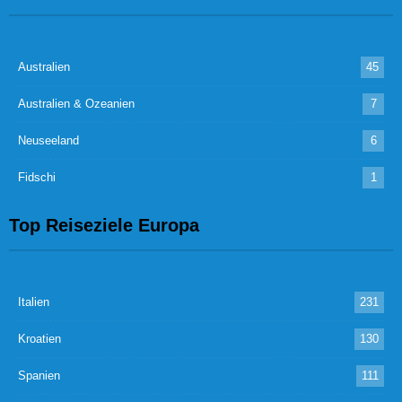
Australien
45
Australien & Ozeanien
7
Neuseeland
6
Fidschi
1
Top Reiseziele Europa
Italien
231
Kroatien
130
Spanien
111