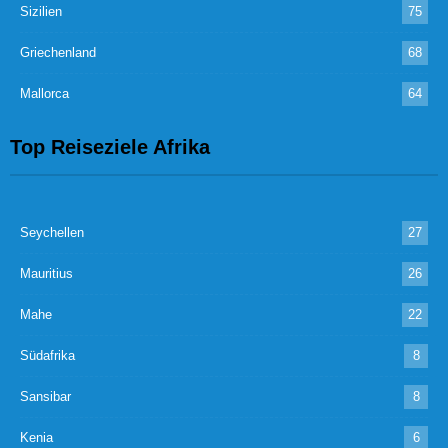
Sizilien
75
Griechenland
68
Mallorca
64
Top Reiseziele Afrika
Seychellen
27
Mauritius
26
Mahe
22
Südafrika
8
Sansibar
8
Kenia
6