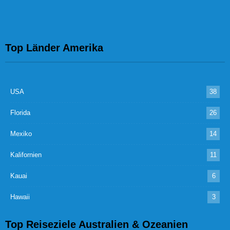
Top Länder Amerika
USA
38
Florida
26
Mexiko
14
Kalifornien
11
Kauai
6
Hawaii
3
Top Reiseziele Australien & Ozeanien