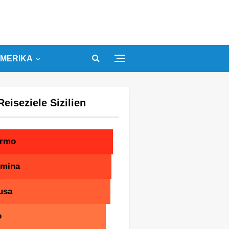
MERIKA
Reiseziele Sizilien
ermo
rmina
usa
o