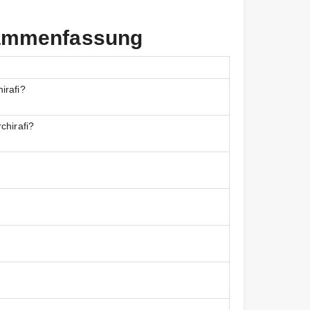
usammenfassung
irafi?
chirafi?