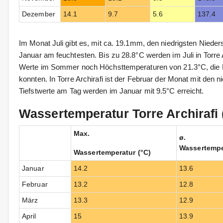
Dezember
14.1
9.7
5.6
137.4
Im Monat Juli gibt es, mit ca. 19.1mm, den niedrigsten Niede
Januar am feuchtesten. Bis zu 28.8°C werden im Juli in Torre
Werte im Sommer noch Höchsttemperaturen von 21.3°C, di
konnten. In Torre Archirafi ist der Februar der Monat mit den n
Tiefstwerte am Tag werden im Januar mit 9.5°C erreicht.
Wassertemperatur Torre Archirafi 
Max.
ø.
Wassertempe
Wassertemperatur (°C)
Januar
14.2
13.6
Februar
13.2
12.8
März
13.3
12.9
April
15
13.9