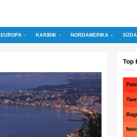
EUROPA
KARIBIK
NORDAMERIKA
SÜDA
Top 
Pal
Tao
Rag
Not