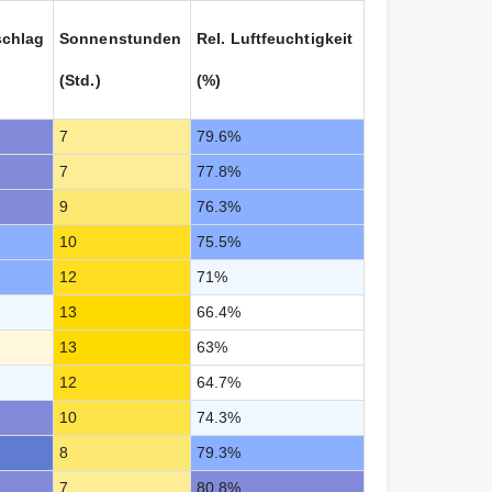
schlag
Sonnenstunden
Rel. Luftfeuchtigkeit
(Std.)
(%)
7
79.6%
7
77.8%
9
76.3%
10
75.5%
12
71%
13
66.4%
13
63%
12
64.7%
10
74.3%
8
79.3%
7
80.8%