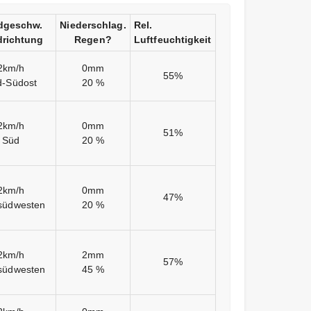
dgeschw.
Niederschlag.
Rel.
richtung
Regen?
Luftfeuchtigkeit
2km/h
0mm
55%
d-Südost
20 %
2km/h
0mm
51%
Süd
20 %
2km/h
0mm
47%
südwesten
20 %
2km/h
2mm
57%
südwesten
45 %