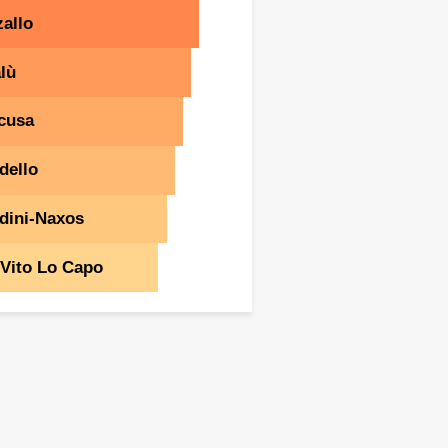
allo
lù
cusa
dello
dini-Naxos
Vito Lo Capo