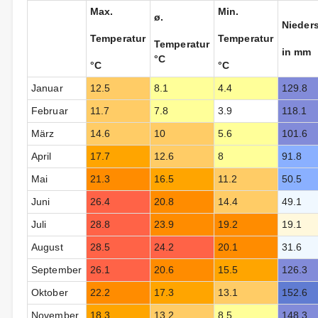
Max.
Min.
ø.
Nieder
Temperatur
Temperatur
Temperatur
in mm
°C
°C
°C
Januar
12.5
8.1
4.4
129.8
Februar
11.7
7.8
3.9
118.1
März
14.6
10
5.6
101.6
April
17.7
12.6
8
91.8
Mai
21.3
16.5
11.2
50.5
Juni
26.4
20.8
14.4
49.1
Juli
28.8
23.9
19.2
19.1
August
28.5
24.2
20.1
31.6
September
26.1
20.6
15.5
126.3
Oktober
22.2
17.3
13.1
152.6
November
18.3
13.2
8.5
148.3