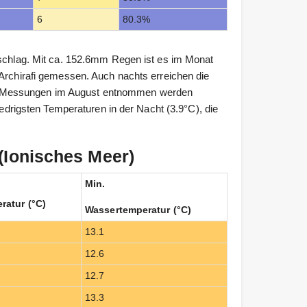
6
80.3%
rschlag. Mit ca. 152.6mm Regen ist es im Monat
 Archirafi gemessen. Auch nachts erreichen die
e Messungen im August entnommen werden
iedrigsten Temperaturen in der Nacht (3.9°C), die
(Ionisches Meer)
Min.
ratur (°C)
Wassertemperatur (°C)
13.1
12.6
12.7
13.3