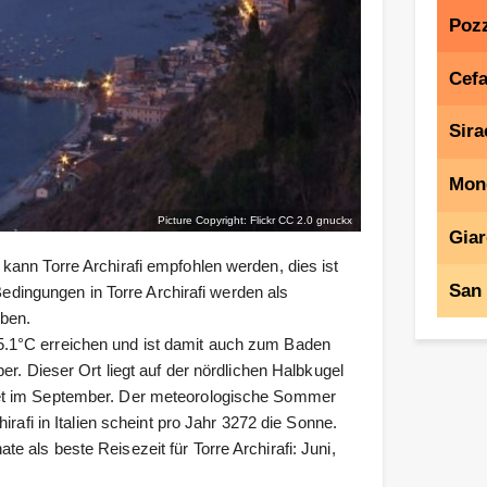
Pozz
Cefa
Sira
Mon
Picture Copyright: Flickr CC 2.0
gnuckx
Giar
ann Torre Archirafi empfohlen werden, dies ist
San 
Bedingungen in Torre Archirafi werden als
ben.
.1°C erreichen und ist damit auch zum Baden
r. Dieser Ort liegt auf der nördlichen Halbkugel
et im September. Der meteorologische Sommer
rafi in Italien scheint pro Jahr 3272 die Sonne.
als beste Reisezeit für Torre Archirafi: Juni,