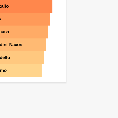
allo
o
cusa
dini-Naxos
dello
amo