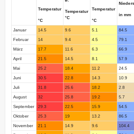
ø.
Nieder
Temperatur
Temperatur
Temperatur
in mm
°C
°C
°C
Januar
14.5
9.6
5.1
84.5
Februar
14
9.4
4.5
79.1
März
17.7
11.6
6.3
66.9
April
21.5
14.5
8.1
57.9
Mai
25.2
18.4
11.2
24.5
Juni
30.5
22.8
14.3
10.9
Juli
31.8
25.6
18.2
2.8
August
32
25.8
19.2
5.7
September
29.3
22.5
15.9
54.5
Oktober
25.3
19
13.2
86.5
November
21.1
14.9
9.6
104.4