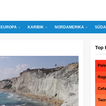
EUROPA
KARIBIK
NORDAMERIKA
SÜDA
Top 
Pal
Rag
Cefa
Tao