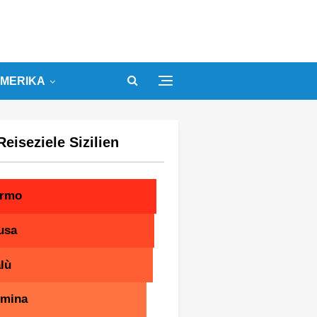
MERIKA
Reiseziele Sizilien
ermo
usa
lù
rmina