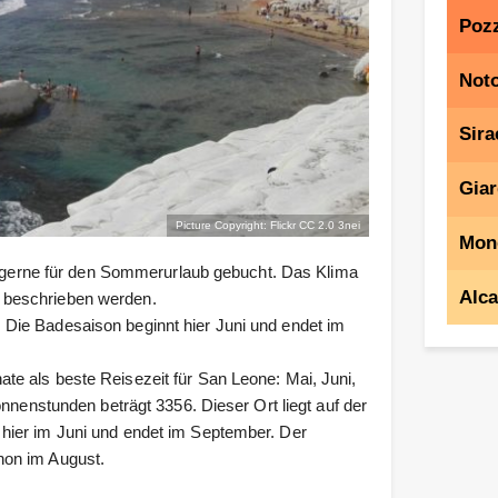
Pozz
Not
Sira
Giar
Picture Copyright: Flickr CC 2.0
3nei
Mon
rd gerne für den Sommerurlaub gebucht. Das Klima
Alc
 beschrieben werden.
Die Badesaison beginnt hier Juni und endet im
e als beste Reisezeit für San Leone: Mai, Juni,
nnenstunden beträgt 3356. Dieser Ort liegt auf der
hier im Juni und endet im September. Der
hon im August.