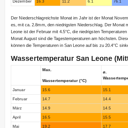
Dezember
16.3
11.2
6.1
76.1
Der Niederschlagreichste Monat im Jahr ist der Monat Novem
es, mit ca. 2.8mm, den niedrigsten Niederschlag. Der Monat 
Leone ist der Februar mit 4.5°C, die niedrigsten Temperature
Monat August sind die Tagestemperaturen am höchsten. Diese
können die Temperaturen in San Leone auf bis zu 20.4°C sink
Wassertemperatur San Leone (Mit
Max.
ø.
Wassertempe
Wassertemperatur (°C)
Januar
15.6
15.1
Februar
14.7
14.4
März
14.9
14.5
April
16.5
15.5
Mai
19.2
17.7