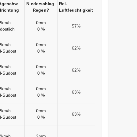
dgeschw.
Niederschlag.
Rel.
richtung
Regen?
Luftfeuchtigkeit
2km/h
0mm
57%
döstlich
0 %
2km/h
0mm
62%
d-Südost
0 %
2km/h
0mm
62%
d-Südost
0 %
2km/h
0mm
63%
d-Südost
0 %
2km/h
0mm
63%
d-Südost
0 %
2km/h
2mm