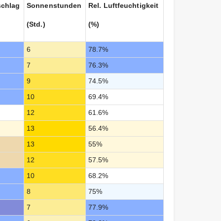
schlag
Sonnenstunden
Rel. Luftfeuchtigkeit
(Std.)
(%)
6
78.7%
7
76.3%
9
74.5%
10
69.4%
12
61.6%
13
56.4%
13
55%
12
57.5%
10
68.2%
8
75%
7
77.9%