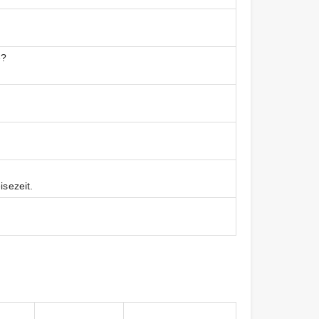
e?
isezeit.