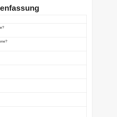
menfassung
ne?
eone?