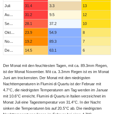
Juli
31.4
3.3
13
August
31.2
9.5
12
September
28.1
37.2
10
Oktober
23.9
54.9
8
November
19.2
89.3
7
Dezember
14.5
63.1
6
Der Monat mit den feuchtesten Tagen, mit ca. 89.3mm Regen,
ist der Monat November. Mit ca. 3.3mm Regen ist es im Monat
Juni am trockensten. Der Monat mit den niedrigsten
Nachttemperaturen in Flumini di Quartu ist der Februar mit
4.7°C, die niedrigsten Temperaturen am Tag werden im Januar
mit 10.6°C erreicht. Flumini di Quartu in Italien verzeichnet im
Monat Juli eine Tagestemperatur von 31.4°C. In der Nacht
sinken die Temperaturen bis auf 20.5°C ab. Die niedrigsten