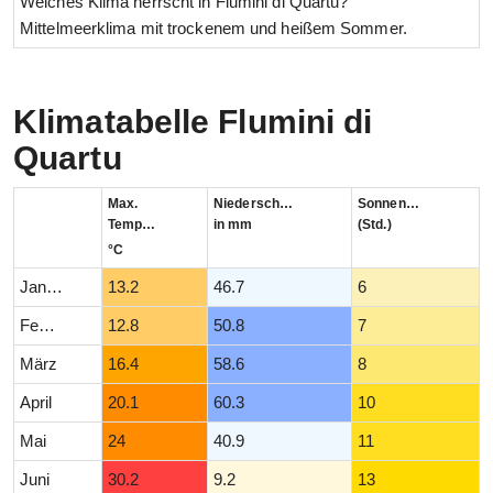
Welches Klima herrscht in Flumini di Quartu?
Mittelmeerklima mit trockenem und heißem Sommer.
Klimatabelle Flumini di
Quartu
Max.
Niederschlag
Sonnenstunden
Temperatur
in mm
(Std.)
°C
Januar
13.2
46.7
6
Februar
12.8
50.8
7
März
16.4
58.6
8
April
20.1
60.3
10
Mai
24
40.9
11
Juni
30.2
9.2
13