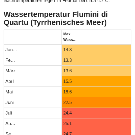
Nachttemperaturen liegen im Februar bei circa 4.7°C.
Wassertemperatur Flumini di
Quartu (Tyrrhenisches Meer)
Max.
Wassertemperatur (°C)
Januar
14.3
Februar
13.3
März
13.6
April
15.5
Mai
18.6
Juni
22.5
Juli
24.4
August
25.1
September
24.7