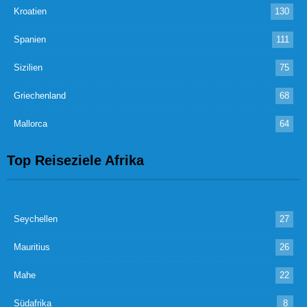
Kroatien
130
Spanien
111
Sizilien
75
Griechenland
68
Mallorca
64
Top Reiseziele Afrika
Seychellen
27
Mauritius
26
Mahe
22
Südafrika
8