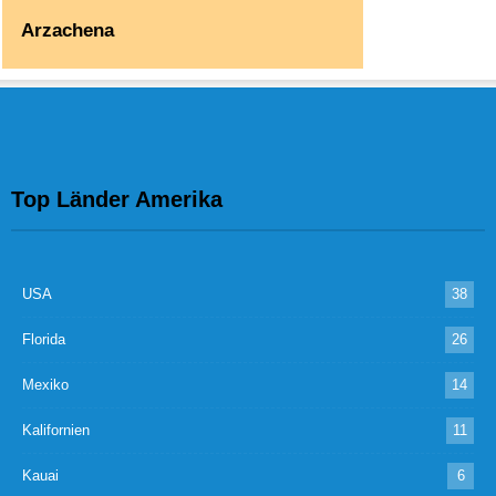
Arzachena
Top Länder Amerika
USA
38
Florida
26
Mexiko
14
Kalifornien
11
Kauai
6